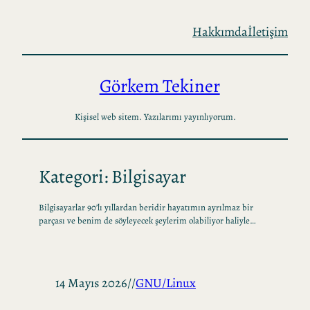
İçeriğe
Hakkımda
İletişim
geç
Görkem Tekiner
Kişisel web sitem. Yazılarımı yayınlıyorum.
Kategori:
Bilgisayar
Bilgisayarlar 90’lı yıllardan beridir hayatımın ayrılmaz bir
parçası ve benim de söyleyecek şeylerim olabiliyor haliyle…
14 Mayıs 2026
//
GNU/Linux