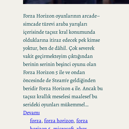
Forza Horizon oyunlarının arcade–
simcade türevi araba yarışları
içerisinde taçsız kral konumunda
olduklarına itiraz edecek pek kimse
yoktur, ben de dâhil. Çok severek
vakit geçirmekteyim çıktığından
berinin serinin beşinci oyunu olan
Forza Horizon 5 ile ve ondan
öncesinde de Steam’e geldiğinden
beridir Forza Horizon 4 ile. Ancak bu
taçsız krallık meselesi maalesef bu
serideki oyunları mükemmel…
Devamı
forza
, 
forza horizon
, 
forza
horizon 6
, 
microsoft
, 
xbox
, 