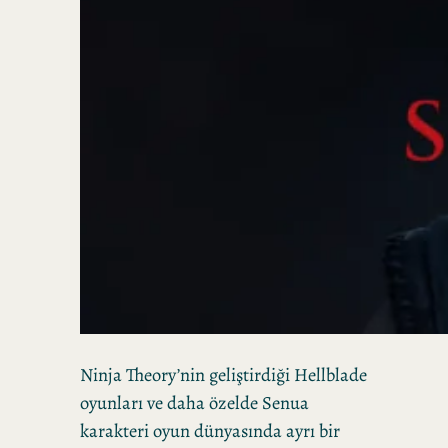
Ninja Theory’nin geliştirdiği Hellblade
oyunları ve daha özelde Senua
karakteri oyun dünyasında ayrı bir