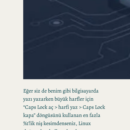
Eğer siz de benim gibi bilgisayarda
yazı yazarken büyük harfler için
“Caps Lock aç > harfi yaz > Caps Lock
kapa” döngüsünü kullanan en fazla
%1’lik niş kesimdenseniz, Linux