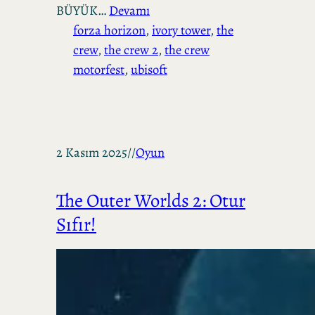
BÜYÜK…
Devamı
forza horizon
, 
ivory tower
, 
the
crew
, 
the crew 2
, 
the crew
motorfest
, 
ubisoft
2 Kasım 2025
//
Oyun
The Outer Worlds 2: Otur
Sıfır!