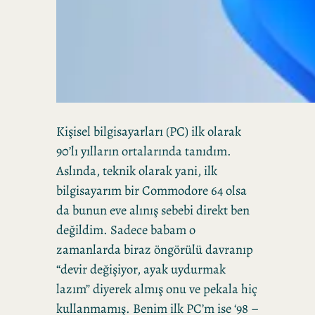
Kişisel bilgisayarları (PC) ilk olarak
90’lı yılların ortalarında tanıdım.
Aslında, teknik olarak yani, ilk
bilgisayarım bir Commodore 64 olsa
da bunun eve alınış sebebi direkt ben
değildim. Sadece babam o
zamanlarda biraz öngörülü davranıp
“devir değişiyor, ayak uydurmak
lazım” diyerek almış onu ve pekala hiç
kullanmamış. Benim ilk PC’m ise ‘98 –