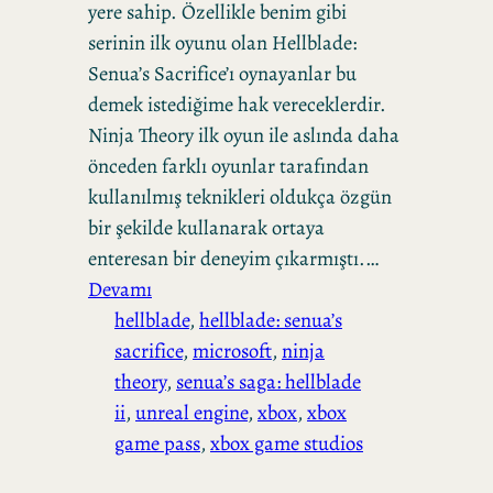
yere sahip. Özellikle benim gibi
serinin ilk oyunu olan Hellblade:
Senua’s Sacrifice’ı oynayanlar bu
demek istediğime hak vereceklerdir.
Ninja Theory ilk oyun ile aslında daha
önceden farklı oyunlar tarafından
kullanılmış teknikleri oldukça özgün
bir şekilde kullanarak ortaya
enteresan bir deneyim çıkarmıştı.…
Devamı
hellblade
, 
hellblade: senua’s
sacrifice
, 
microsoft
, 
ninja
theory
, 
senua’s saga: hellblade
ii
, 
unreal engine
, 
xbox
, 
xbox
game pass
, 
xbox game studios