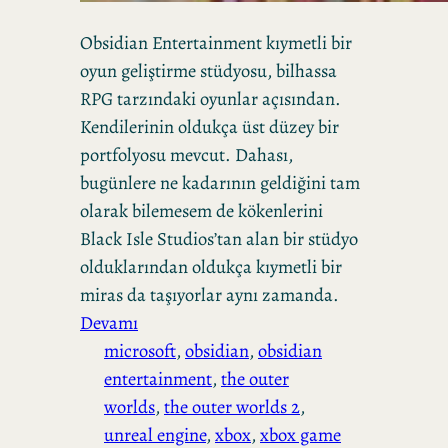
Obsidian Entertainment kıymetli bir
oyun geliştirme stüdyosu, bilhassa
RPG tarzındaki oyunlar açısından.
Kendilerinin oldukça üst düzey bir
portfolyosu mevcut. Dahası,
bugünlere ne kadarının geldiğini tam
olarak bilemesem de kökenlerini
Black Isle Studios’tan alan bir stüdyo
olduklarından oldukça kıymetli bir
miras da taşıyorlar aynı zamanda.
Devamı
microsoft
, 
obsidian
, 
obsidian
entertainment
, 
the outer
worlds
, 
the outer worlds 2
, 
unreal engine
, 
xbox
, 
xbox game