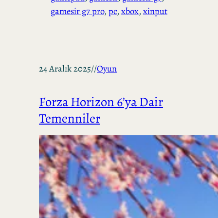
gamesir g7 pro
, 
pc
, 
xbox
, 
xinput
24 Aralık 2025
//
Oyun
Forza Horizon 6’ya Dair
Temenniler