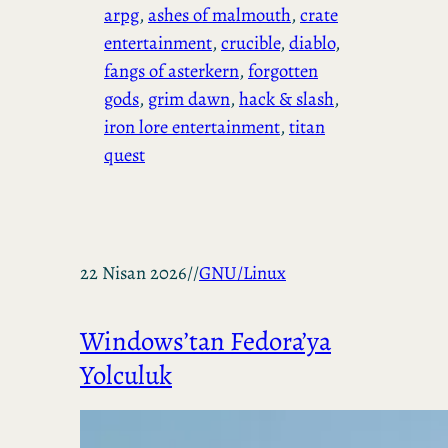
arpg
, 
ashes of malmouth
, 
crate
entertainment
, 
crucible
, 
diablo
, 
fangs of asterkern
, 
forgotten
gods
, 
grim dawn
, 
hack & slash
, 
iron lore entertainment
, 
titan
quest
22 Nisan 2026
//
GNU/Linux
Windows’tan Fedora’ya
Yolculuk