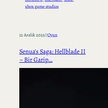
xbox game studios
12 Aralık 2025
//
Oyun
Senua’s Saga: Hellblade II
– Bir Garip…