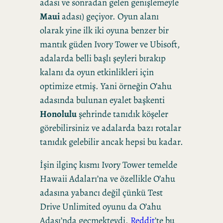
adası ve sonradan gelen genişlemeyle
Maui
adası) geçiyor. Oyun alanı
olarak yine ilk iki oyuna benzer bir
mantık güden Ivory Tower ve Ubisoft,
adalarda belli başlı şeyleri bırakıp
kalanı da oyun etkinlikleri için
optimize etmiş. Yani örneğin O’ahu
adasında bulunan eyalet başkenti
Honolulu
şehrinde tanıdık köşeler
görebilirsiniz ve adalarda bazı rotalar
tanıdık gelebilir ancak hepsi bu kadar.
İşin ilginç kısmı Ivory Tower temelde
Hawaii Adaları’na ve özellikle O’ahu
adasına yabancı değil çünkü Test
Drive Unlimited oyunu da O’ahu
Adası’nda geçmekteydi.
Reddit
’te bu