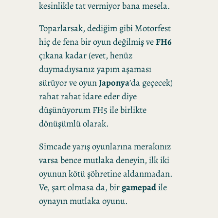
kesinlikle tat vermiyor bana mesela.
Toparlarsak, dediğim gibi Motorfest
hiç de fena bir oyun değilmiş ve
FH6
çıkana kadar (evet, henüz
duymadıysanız yapım aşaması
sürüyor ve oyun
Japonya
’da geçecek)
rahat rahat idare eder diye
düşünüyorum FH5 ile birlikte
dönüşümlü olarak.
Simcade yarış oyunlarına merakınız
varsa bence mutlaka deneyin, ilk iki
oyunun kötü şöhretine aldanmadan.
Ve, şart olmasa da, bir
gamepad
ile
oynayın mutlaka oyunu.