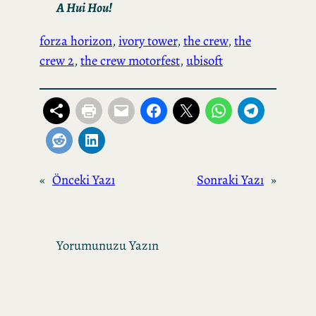
A Hui Hou!
forza horizon
, 
ivory tower
, 
the crew
, 
the
crew 2
, 
the crew motorfest
, 
ubisoft
«
Önceki Yazı
Sonraki Yazı
»
Yorumunuzu Yazın