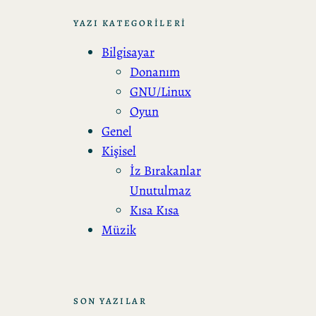
a
YAZI KATEGORİLERİ
Bilgisayar
Donanım
GNU/Linux
Oyun
Genel
Kişisel
İz Bırakanlar
Unutulmaz
Kısa Kısa
Müzik
SON YAZILAR