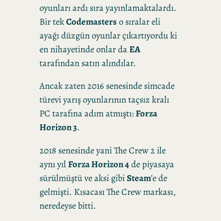
oyunları ardı sıra yayınlamaktalardı.
Bir tek
Codemasters
o sıralar eli
ayağı düzgün oyunlar çıkartıyordu ki
en nihayetinde onlar da
EA
tarafından satın alındılar.
Ancak zaten 2016 senesinde simcade
türevi yarış oyunlarının taçsız kralı
PC tarafına adım atmıştı:
Forza
Horizon 3
.
2018 senesinde yani The Crew 2 ile
aynı yıl
Forza Horizon 4
de piyasaya
sürülmüştü ve aksi gibi
Steam
’e de
gelmişti. Kısacası The Crew markası,
neredeyse bitti.