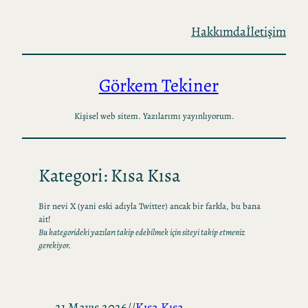
İçeriğe
Hakkımda
İletişim
geç
Görkem Tekiner
Kişisel web sitem. Yazılarımı yayınlıyorum.
Kategori:
Kısa Kısa
Bir nevi X (yani eski adıyla Twitter) ancak bir farkla, bu bana
ait!
Bu kategorideki yazıları takip edebilmek için siteyi takip etmeniz
gerekiyor.
21 Mayıs 2026
//
Kısa Kısa