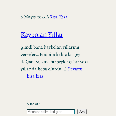
6 Mayıs 2026
//
Kısa Kısa
Kaybolan Yıllar
Şimdi bana kaybolan yıllarımı
verseler… Eminim ki hiç bir şey
değişmez, yine bir şeyler çıkar ve o
yıllar da heba olurdu. :)
Devamı
kısa kısa
ARAMA
A
Ara