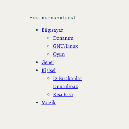
r
a
YAZI KATEGORİLERİ
Bilgisayar
Donanım
GNU/Linux
Oyun
Genel
Kişisel
İz Bırakanlar
Unutulmaz
Kısa Kısa
Müzik