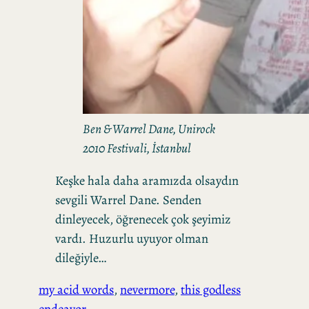
Ben & Warrel Dane, Unirock
2010 Festivali, İstanbul
Keşke hala daha aramızda olsaydın
sevgili Warrel Dane. Senden
dinleyecek, öğrenecek çok şeyimiz
vardı. Huzurlu uyuyor olman
dileğiyle…
my acid words
, 
nevermore
, 
this godless
endeavor