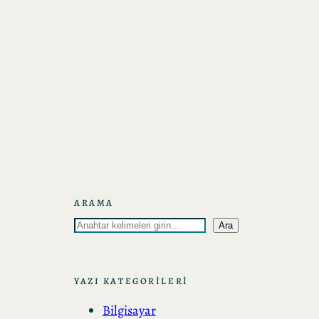
ARAMA
A
Ara
r
a
YAZI KATEGORİLERİ
Bilgisayar