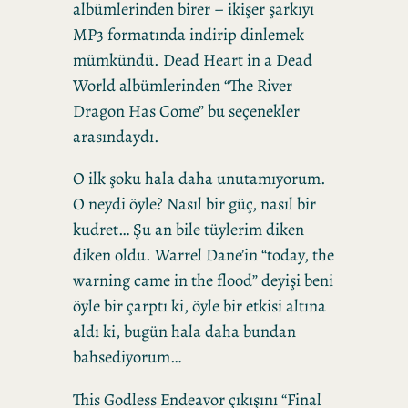
albümlerinden birer – ikişer şarkıyı
MP3 formatında indirip dinlemek
mümkündü. Dead Heart in a Dead
World albümlerinden “The River
Dragon Has Come” bu seçenekler
arasındaydı.
O ilk şoku hala daha unutamıyorum.
O neydi öyle? Nasıl bir güç, nasıl bir
kudret… Şu an bile tüylerim diken
diken oldu. Warrel Dane’in “today, the
warning came in the flood” deyişi beni
öyle bir çarptı ki, öyle bir etkisi altına
aldı ki, bugün hala daha bundan
bahsediyorum…
This Godless Endeavor çıkışını “Final