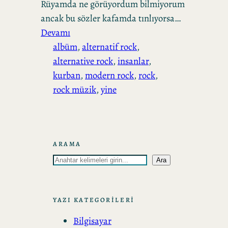
Rüyamda ne görüyordum bilmiyorum
ancak bu sözler kafamda tınlıyorsa…
Devamı
albüm
, 
alternatif rock
, 
alternative rock
, 
insanlar
, 
kurban
, 
modern rock
, 
rock
, 
rock müzik
, 
yine
ARAMA
A
Ara
r
a
YAZI KATEGORİLERİ
Bilgisayar